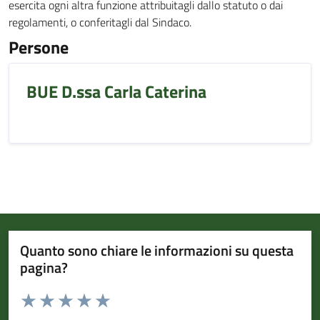
esercita ogni altra funzione attribuitagli dallo statuto o dai
regolamenti, o conferitagli dal Sindaco.
Persone
BUE D.ssa Carla Caterina
Quanto sono chiare le informazioni su questa
pagina?
Valuta da 1 a 5 stelle la pagina
Valuta 1 stelle su 5
Valuta 2 stelle su 5
Valuta 3 stelle su 5
Valuta 4 stelle su 5
Valuta 5 stelle su 5