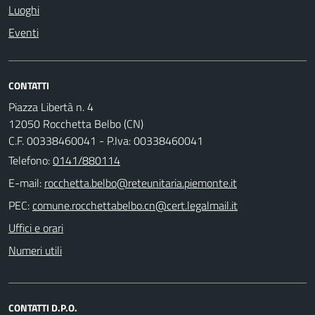
Luoghi
Eventi
CONTATTI
Piazza Libertà n. 4
12050 Rocchetta Belbo (CN)
C.F. 00338460041 - P.Iva: 00338460041
Telefono:
0141/880114
E-mail:
PEC:
Uffici e orari
Numeri utili
CONTATTI D.P.O.