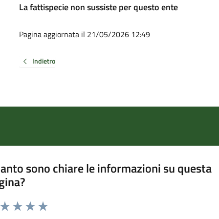
La fattispecie non sussiste per questo ente
Pagina aggiornata il 21/05/2026 12:49
Indietro
anto sono chiare le informazioni su questa
gina?
a da 1 a 5 stelle la pagina
ta 1 stelle su 5
Valuta 2 stelle su 5
Valuta 3 stelle su 5
Valuta 4 stelle su 5
Valuta 5 stelle su 5