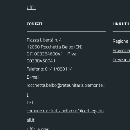
Uffici
CONTATTI
LINK UTIL
Piazza Libertà n. 4
Regione
12050 Rocchetta Belbo (CN)
Provinci
C.F. 00338460041 - P.Iva:
Previsio
00338460041
Telefono:
0141/880114
E-mail:
PEC:
Uffici e orari