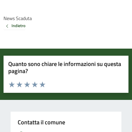
News Scaduta
Indietro
Quanto sono chiare le informazioni su questa
pagina?
Valuta da 1 a 5 stelle la pagina
Valuta 1 stelle su 5
Valuta 2 stelle su 5
Valuta 3 stelle su 5
Valuta 4 stelle su 5
Valuta 5 stelle su 5
Contatta il comune