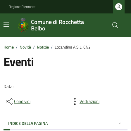
Regione Piemonte
Comune di Rocchetta
Belbo
Home
/
Novità
/
Notizie
/
Locandina A.S.L. CN2
Eventi
Data:
Condividi
Vedi azioni
INDICE DELLA PAGINA