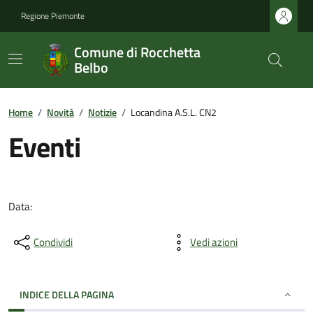
Regione Piemonte
Comune di Rocchetta
Belbo
Home
/
Novità
/
Notizie
/
Locandina A.S.L. CN2
Eventi
Data:
Condividi
Vedi azioni
INDICE DELLA PAGINA