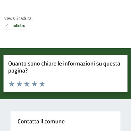
News Scaduta
Indietro
Quanto sono chiare le informazioni su questa
pagina?
Valuta da 1 a 5 stelle la pagina
Valuta 1 stelle su 5
Valuta 2 stelle su 5
Valuta 3 stelle su 5
Valuta 4 stelle su 5
Valuta 5 stelle su 5
Contatta il comune