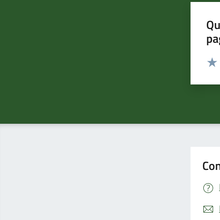
Qu
pa
Valut
Valu
Con