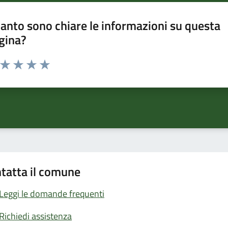
anto sono chiare le informazioni su questa
gina?
a da 1 a 5 stelle la pagina
ta 1 stelle su 5
Valuta 2 stelle su 5
Valuta 3 stelle su 5
Valuta 4 stelle su 5
Valuta 5 stelle su 5
tatta il comune
Leggi le domande frequenti
Richiedi assistenza