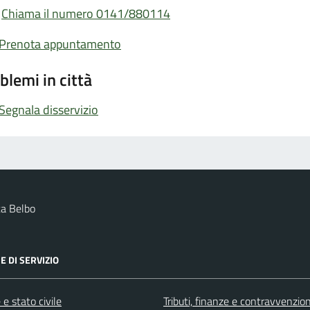
Chiama il numero 0141/880114
Prenota appuntamento
blemi in città
Segnala disservizio
a Belbo
E DI SERVIZIO
e stato civile
Tributi, finanze e contravvenzion