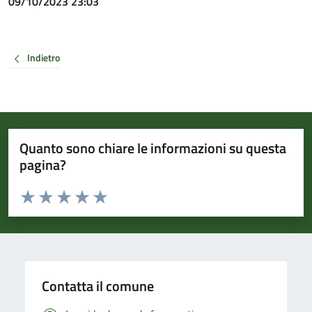
09/10/2023 23:03
Indietro
Quanto sono chiare le informazioni su questa
pagina?
Valuta da 1 a 5 stelle la pagina
Valuta 1 stelle su 5
Valuta 2 stelle su 5
Valuta 3 stelle su 5
Valuta 4 stelle su 5
Valuta 5 stelle su 5
Contatta il comune