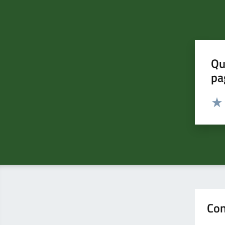
Qu
pa
Valut
Valu
Con