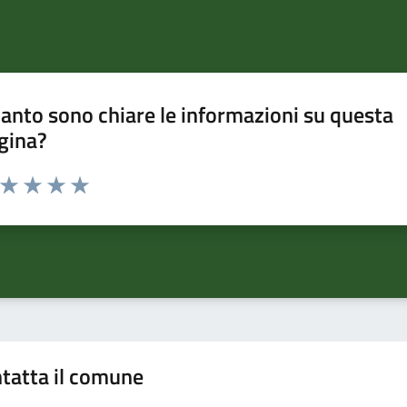
anto sono chiare le informazioni su questa
gina?
a da 1 a 5 stelle la pagina
ta 1 stelle su 5
Valuta 2 stelle su 5
Valuta 3 stelle su 5
Valuta 4 stelle su 5
Valuta 5 stelle su 5
tatta il comune