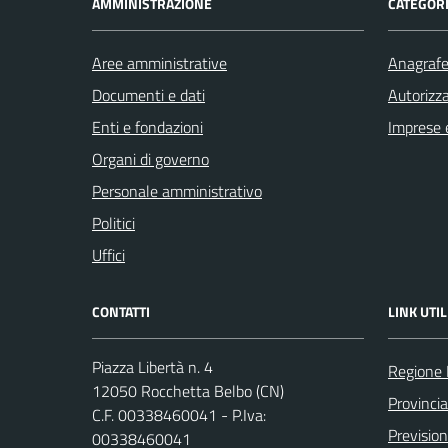
AMMINISTRAZIONE
CATEGORI
Aree amministrative
Anagrafe 
Documenti e dati
Autorizza
Enti e fondazioni
Imprese 
Organi di governo
Personale amministrativo
Politici
Uffici
CONTATTI
LINK UTIL
Piazza Libertà n. 4
Regione
12050 Rocchetta Belbo (CN)
Provinci
C.F. 00338460041 - P.Iva:
Previsio
00338460041